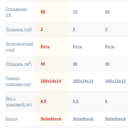
Отражение
99
75
99
УФ
Толщина (mil)
2
2
2
Антицарапный
Есть
Есть
Есть
слой
2
Площадь (м
)
45
45
45
Размер
160х14х14
160х14х14
160х13х13
упаковки (см)
Вес с
6,5
6,5
6
упаковкой (кг)
Бренд
Solarblock
Solarblock
Solarblock