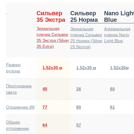
Сильвер
Сильвер
Nano Ligh
35 Экстра
25 Норма
Blue
Зеркальная
Зеркальная
Атермальная
пленка Сильвер
пленка Сильвер
пленка Nano
35 Экстра (Silver
25 Норма (Silver
Light Blue
35 Extra)
25 Norma)
Размер
1,52х30 м
1,52х30 м
1,52х30м
рулона
Пропускание
40
26
60
света
Отражение ИК
77
80
61
Общее
64
57
отторжение