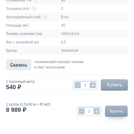
Отражение УФ
99
?
Толщина (mil)
2
?
Антицарапный слой
Есть
?
2
Площадь (м
)
45
Размер упаковки (см)
160х14х14
Вес с упаковкой (кг)
6,5
Бренд
Solarblock
технический паспорт пленки
Скачать
и лист испытания
1 погонный метр
-
+
540 ₽
1 рулон (1,5х30 м = 45 м2)
8 989 ₽
-
+
Купить