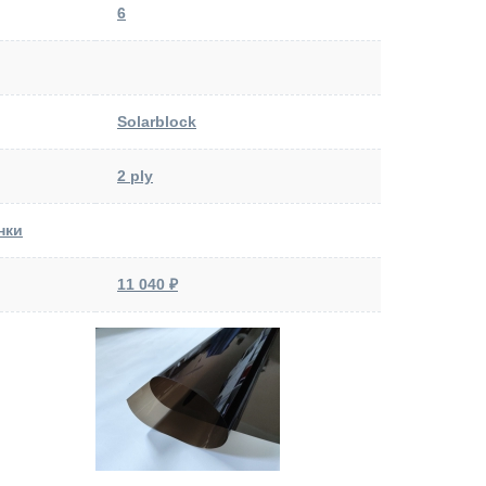
6
Solarblock
2 ply
нки
11 040 ₽