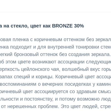
а на стекло, цвет как BRONZE 30%
зовая пленка с коричневым оттенком без зерка
нка подходит и для внутренней тонировки стек
легкий бронзовый оттенок без создания зеркал
 об этом цвете возникают ассоциации следующ
ерпкость цейлонского чая, волшебный вкус гор
запах специй и корицы. Коричневый цвет ассоц
к воспоминаниям о вечерних посиделках у ками
оричневый цвет ассоциируется со здравым смыс
ильности и постоянству, и потому возможно люд
, от нерешенных проблем. Это цвет людей, стр