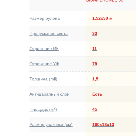
Размер рулона
1,52х30 м
Пропускание света
33
Отражение ИК
11
Отражение УФ
79
Толщина (mil)
1,5
Антицарапный слой
Есть
2
Площадь (м
)
45
Размер упаковки (см)
160х13х13