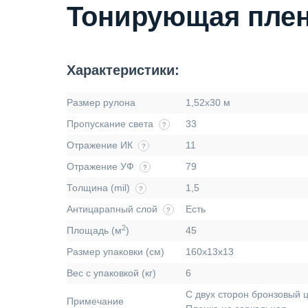
Тонирующая плен
Характеристики:
Размер рулона
1,52х30 м
Пропускание света
33
?
Отражение ИК
11
?
Отражение УФ
79
?
Толщина (mil)
1,5
?
Антицарапный слой
Есть
?
2
Площадь (м
)
45
Размер упаковки (см)
160х13х13
Вес с упаковкой (кг)
6
С двух сторон бронзовый ц
Примечание