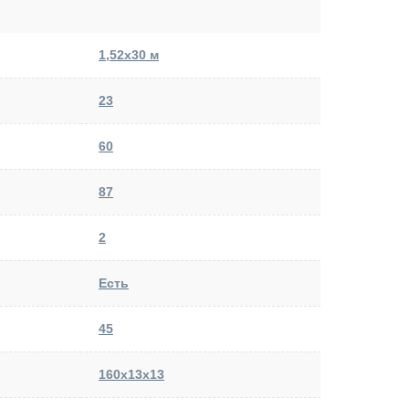
1,52х30 м
23
60
87
2
Есть
45
160х13х13