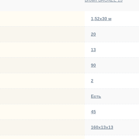
Brown BRONZE 15
1,52х30 м
20
13
90
2
Есть
45
160х13х13