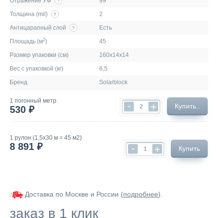
Отражение УФ
99
?
Толщина (mil)
2
?
Антицарапный слой
Есть
?
2
Площадь (м
)
45
Размер упаковки (см)
160х14х14
Вес с упаковкой (кг)
6,5
Бренд
Solarblock
1 погонный метр
-
+
Купить..
530 ₽
1 рулон (1,5х30 м = 45 м2)
8 891 ₽
-
+
Купить
Доставка по Москве и России (
подробнее
).
заказ в 1 клик